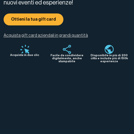
nuovi eventi ed esperienze!
Ottieni la tua gift card
Acquista gift card aziendali in grandi quantità
Acquista in due clic
Facile da condividere
Disponibile in più di 200
digitalmente, anche
città e include più di 150k
stampabile
esperienze