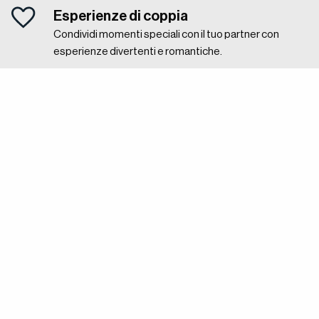
Esperienze di coppia
Condividi momenti speciali con il tuo partner con
esperienze divertenti e romantiche.
Famiglia e bambini
Crea ricordi indimenticabili con attività e avventure
adatte alla famiglia.
Gift card aziendali
Premia dipendenti e clienti con esperienze
indimenticabili. Acquista in grandi quantità
qui
.
Fare un regalo non è mai stato così