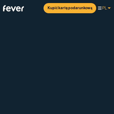
PL
Kupić kartę podarunkową