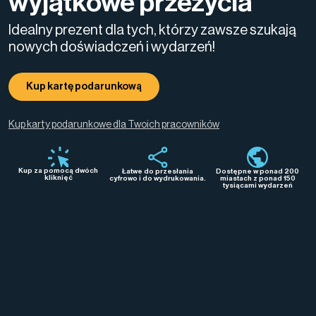
wyjątkowe przeżycia
Idealny prezent dla tych, którzy zawsze szukają
nowych doświadczeń i wydarzeń!
Kup kartę podarunkową
Kup karty podarunkowe dla Twoich pracowników
Kup za pomocą dwóch
Łatwe do przesłania
Dostępne w ponad 200
kliknięć
cyfrowo i do wydrukowania.
miastach z ponad 150
tysiącami wydarzeń