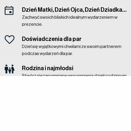
Dzień Matki, Dzień Ojca, Dzień Dziadka…
Zachwyć swoich bliskich idealnym wydarzeniem w
prezencie.
Doświadczenia dla par
Dziel się wyjątkowymi chwilami ze swoim partnerem
podczas wydarzeń dla par.
Rodzina i najmłodsi
Stwórz niezapomniane wspomnienia dzięki rodzinnym
wydarzeniom i przygodom.
Karty podarunkowe dla firm
Podaruj pracownikom i klientom wyjątkowe
doświadczenia. Kup karty podarunkowe w większych
ilościach
tutaj
.